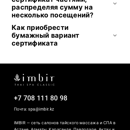
keyboard_arrow_down
распределяя сумму на
несколько посещений?
Как приобрести
бумажный вариант
keyboard_arrow_down
сертификата
+7 708 111 80 98
Почта: spa@imbir.kz
IMBIR — сеть салонов тайского массажа и СПА в
Астане, Алматы, Караганде, Павлодаре, Актау и